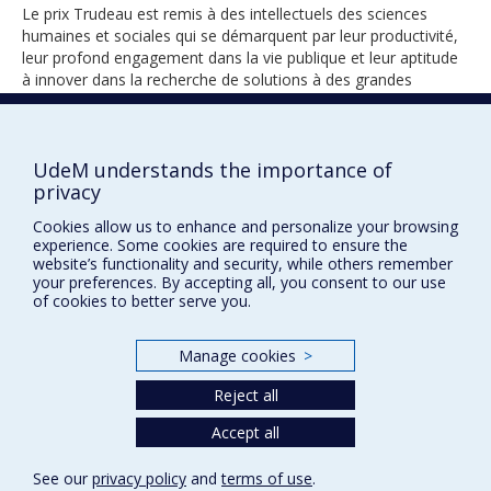
Le prix Trudeau est remis à des intellectuels des sciences
humaines et sociales qui se démarquent par leur productivité,
leur profond engagement dans la vie publique et leur aptitude
à innover dans la recherche de solutions à des grandes
questions de société (4 thèmes).
UdeM understands the importance of
privacy
2009
Cookies allow us to enhance and personalize your browsing
experience. Some cookies are required to ensure the
website’s functionality and security, while others remember
your preferences. By accepting all, you consent to our use
of cookies to better serve you.
Manage cookies
>
Prix et distinctions
Reject all
Plan du site
|
Accessibilité
Accept all
Privacy
See our
privacy policy
and
terms of use
.