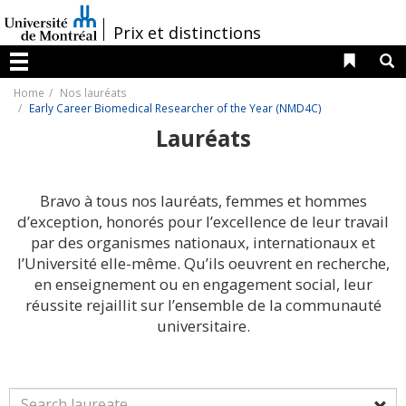
Passer
au
/
Prix et distinctions
contenu
Liens 
R
Menu
Home
Nos lauréats
Early Career Biomedical Researcher of the Year (NMD4C)
Lauréats
Bravo à tous nos lauréats, femmes et hommes
d’exception, honorés pour l’excellence de leur travail
par des organismes nationaux, internationaux et
l’Université elle-même. Qu’ils oeuvrent en recherche,
en enseignement ou en engagement social, leur
réussite rejaillit sur l’ensemble de la communauté
universitaire.