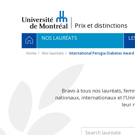
Passer
au
contenu
/
Prix et distinctions
Navigation
HOME
NOS LAURÉATS
LE
principale
Home
Nos lauréats
International Perugia Diabetes Award
Bravo à tous nos lauréats, fem
nationaux, internationaux et l’Un
leur 