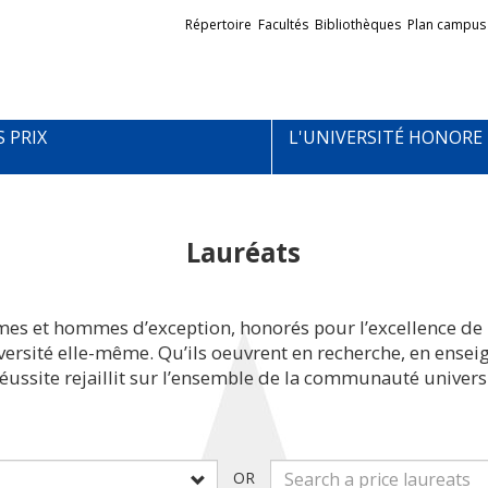
Liens
Répertoire
Facultés
Bibliothèques
Plan campus
externes
S PRIX
L'UNIVERSITÉ HONORE
Lauréats
mes et hommes d’exception, honorés pour l’excellence de 
iversité elle-même. Qu’ils oeuvrent en recherche, en ens
réussite rejaillit sur l’ensemble de la communauté universi
OR