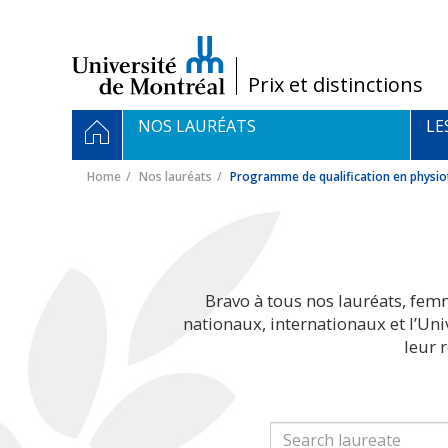
Passer
au
contenu
/
Prix et distinctions
Navigation
HOME
NOS LAURÉATS
LE
principale
Home
Nos lauréats
Programme de qualification en physio
Bravo à tous nos lauréats, fem
nationaux, internationaux et l’Un
leur 