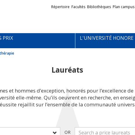
Liens
Répertoire
Facultés
Bibliothèques
Plan campus
externes
S PRIX
L'UNIVERSITÉ HONORE
thérapie
Lauréats
mes et hommes d’exception, honorés pour l’excellence de 
iversité elle-même. Qu’ils oeuvrent en recherche, en ens
réussite rejaillit sur l’ensemble de la communauté universi
OR