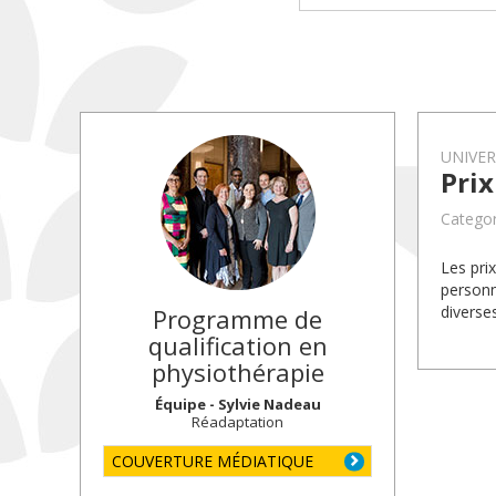
UNIVE
Pri
Categor
Les pri
personn
diverse
Programme de
qualification en
physiothérapie
Équipe - Sylvie Nadeau
Réadaptation
COUVERTURE MÉDIATIQUE