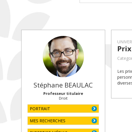
UNIVE
Pri
Categor
Les pri
personn
diverse
Stéphane
BEAULAC
Professeur titulaire
Droit
PORTRAIT
MES RECHERCHES