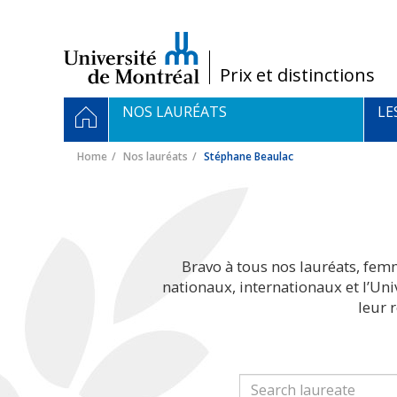
Passer
au
contenu
/
Prix et distinctions
Navigation
HOME
NOS LAURÉATS
LE
principale
Home
Nos lauréats
Stéphane Beaulac
Bravo à tous nos lauréats, fem
nationaux, internationaux et l’Un
leur 