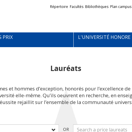
Liens
Répertoire
Facultés
Bibliothèques
Plan campus
externes
S PRIX
L'UNIVERSITÉ HONORE
Lauréats
mes et hommes d’exception, honorés pour l’excellence de 
iversité elle-même. Qu’ils oeuvrent en recherche, en ens
réussite rejaillit sur l’ensemble de la communauté universi
OR