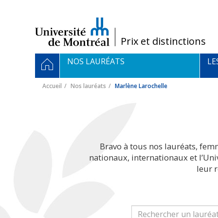
Passer
au
contenu
/
Prix et distinctions
Navigation
ACCUEIL
NOS LAURÉATS
LE
principale
Accueil
Nos lauréats
Marlène Larochelle
Bravo à tous nos lauréats, fem
nationaux, internationaux et l’Un
leur 