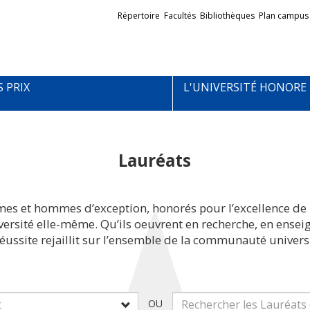
Liens
Répertoire
Facultés
Bibliothèques
Plan campus
externes
S PRIX
L'UNIVERSITÉ HONORE
Lauréats
mes et hommes d’exception, honorés pour l’excellence de 
iversité elle-même. Qu’ils oeuvrent en recherche, en ens
réussite rejaillit sur l’ensemble de la communauté universi
OU