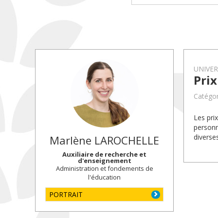
UNIVE
Pri
Catégor
Les pri
personn
diverse
Marlène
LAROCHELLE
Auxiliaire de recherche et
d'enseignement
Administration et fondements de
l'éducation
PORTRAIT