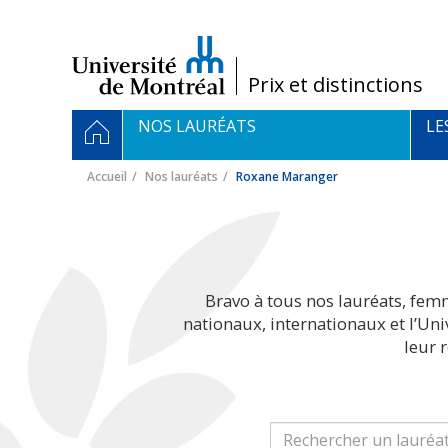
Passer
au
contenu
/
Prix et distinctions
Navigation
ACCUEIL
NOS LAURÉATS
LE
principale
Accueil
Nos lauréats
Roxane Maranger
Bravo à tous nos lauréats, fem
nationaux, internationaux et l’Un
leur 