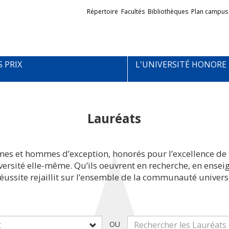
Liens
Répertoire
Facultés
Bibliothèques
Plan campus
externes
S PRIX
L'UNIVERSITÉ HONORE
Lauréats
mes et hommes d’exception, honorés pour l’excellence de 
iversité elle-même. Qu’ils oeuvrent en recherche, en ens
réussite rejaillit sur l’ensemble de la communauté universi
OU