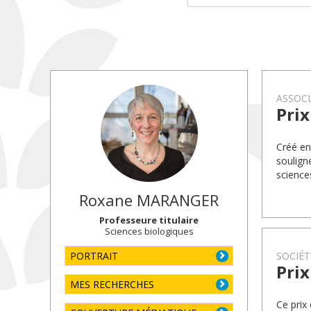
ASSOCI
Prix
Créé en
soulign
science
Roxane
MARANGER
Professeure titulaire
Sciences biologiques
PORTRAIT
SOCIÉT
Prix
MES RECHERCHES
Ce prix