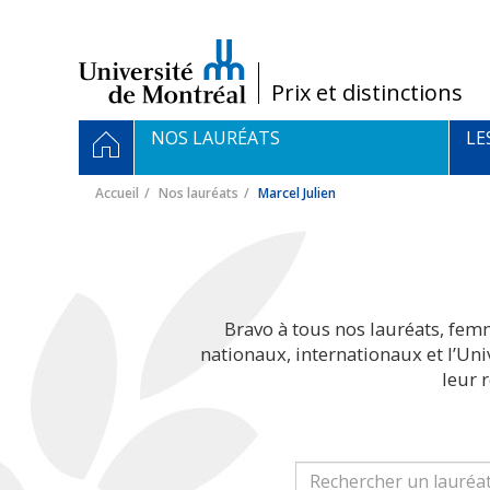
Passer
au
contenu
/
Prix et distinctions
Navigation
ACCUEIL
NOS LAURÉATS
LE
principale
Accueil
Nos lauréats
Marcel Julien
Bravo à tous nos lauréats, fem
nationaux, internationaux et l’Un
leur 