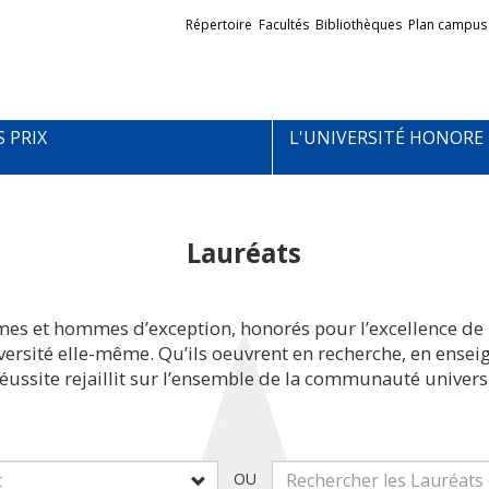
Liens
Répertoire
Facultés
Bibliothèques
Plan campus
externes
S PRIX
L'UNIVERSITÉ HONORE
Lauréats
mes et hommes d’exception, honorés pour l’excellence de 
iversité elle-même. Qu’ils oeuvrent en recherche, en ens
réussite rejaillit sur l’ensemble de la communauté universi
OU