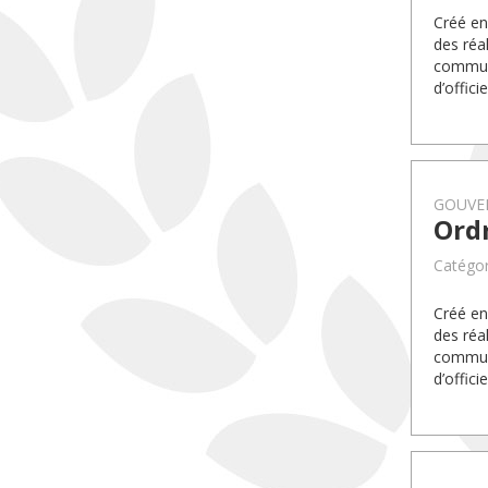
Créé en
des réa
communa
d’offic
GOUVE
Ord
Catégo
Créé en
des réa
communa
d’offic