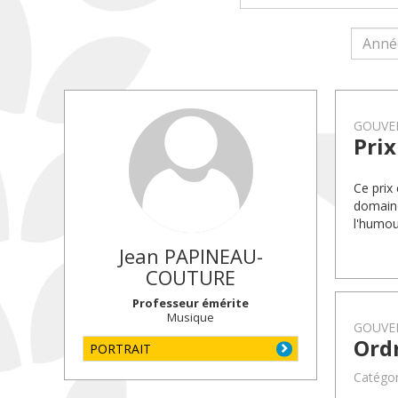
GOUVE
Prix
Ce prix
domaine 
l'humou
Jean
PAPINEAU-
COUTURE
Professeur émérite
Musique
GOUVE
Ord
PORTRAIT
Catégori