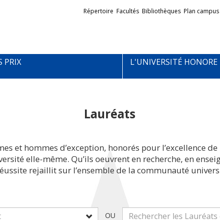
Liens
Répertoire
Facultés
Bibliothèques
Plan campus
externes
S PRIX
L'UNIVERSITÉ HONORE
Lauréats
mes et hommes d’exception, honorés pour l’excellence de 
iversité elle-même. Qu’ils oeuvrent en recherche, en ens
réussite rejaillit sur l’ensemble de la communauté universi
OU