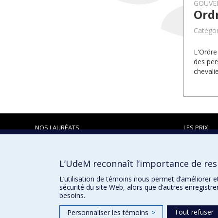
GOUVE
Ord
Catégori
L'Ordre
des per
chevalie
NOS LAURÉATS
LES PRIX
L’UdeM reconnaît l’importance de resp
Prix et distinctions
L’utilisation de témoins nous permet d’améliorer e
sécurité du site Web, alors que d’autres enregistr
besoins.
Tout refuser
Personnaliser les témoins
>