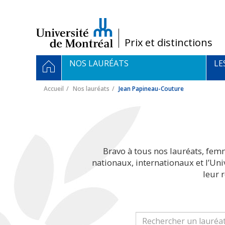
Passer
au
contenu
/
Prix et distinctions
Navigation
ACCUEIL
NOS LAURÉATS
LE
principale
Accueil
Nos lauréats
Jean Papineau-Couture
Bravo à tous nos lauréats, fem
nationaux, internationaux et l’Un
leur 