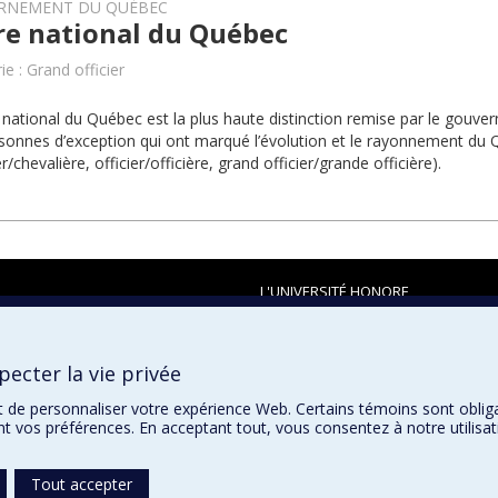
RNEMENT DU QUÉBEC
re national du Québec
e : Grand officier
 national du Québec est la plus haute distinction remise par le gou
sonnes d’exception qui ont marqué l’évolution et le rayonnement du
r/chevalière, officier/officière, grand officier/grande officière).
L'UNIVERSITÉ HONORE
ecter la vie privée
t de personnaliser votre expérience Web. Certains témoins sont oblig
ent vos préférences. En acceptant tout, vous consentez à notre utili
Tout accepter