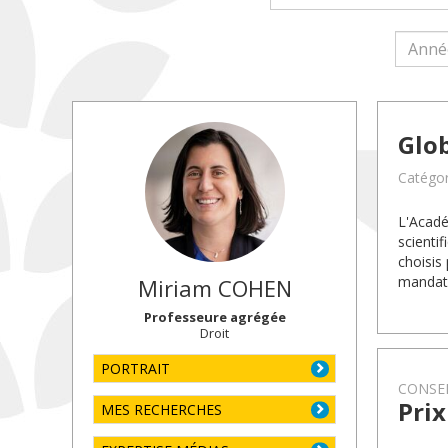
Glo
Catégo
L'Acadé
scienti
choisis
mandat 
Miriam
COHEN
Professeure agrégée
Droit
PORTRAIT
CONSEI
Prix
MES RECHERCHES