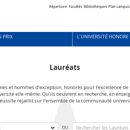
Liens
Répertoire
Facultés
Bibliothèques
Plan campus
externes
S PRIX
L'UNIVERSITÉ HONORE
Lauréats
mes et hommes d’exception, honorés pour l’excellence de 
iversité elle-même. Qu’ils oeuvrent en recherche, en ens
réussite rejaillit sur l’ensemble de la communauté universi
OU