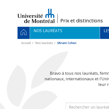
Passer
au
contenu
/
Prix et distinctions
Navigation
ACCUEIL
NOS LAURÉATS
LE
principale
Accueil
Nos lauréats
Miriam Cohen
Bravo à tous nos lauréats, fem
nationaux, internationaux et l’Un
leur 