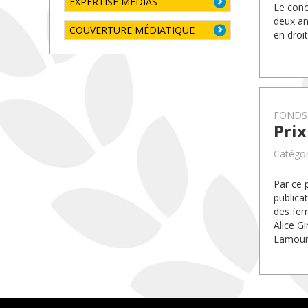
EXPERTISE MÉDIAS
Le conc
deux an
COUVERTURE MÉDIATIQUE
en droit
FONDS
Prix
Catégor
Par ce 
publica
des fem
Alice G
Lamoure