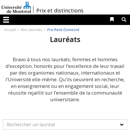
Passer
au
/
Prix et distinctions
contenu
Liens 
R
Menu
Accueil
Nos lauréats
Prix René-Dumesnil
Lauréats
Bravo à tous nos lauréats, femmes et hommes
d’exception, honorés pour l’excellence de leur travail
par des organismes nationaux, internationaux et
l’Université elle-même. Qu’ils oeuvrent en recherche,
en enseignement ou en engagement social, leur
réussite rejaillit sur l’ensemble de la communauté
universitaire.