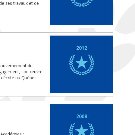
de ses travaux et de
2012
e gouvernement du
engagement, son œuvre
ou écrite au Québec.
2008
 Académies :