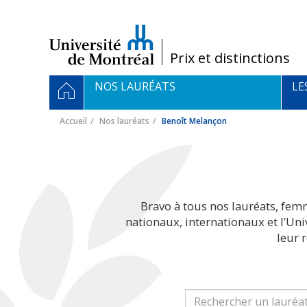
Passer
au
contenu
/
Prix et distinctions
Navigation
ACCUEIL
NOS LAURÉATS
LE
principale
Accueil
Nos lauréats
Benoît Melançon
Bravo à tous nos lauréats, fem
nationaux, internationaux et l’Un
leur 