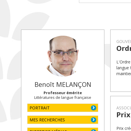
GOUVE
Ord
L'Ordre
langue 
maintie
Benoît
MELANÇON
Professeur émérite
Littératures de langue française
PORTRAIT
ASSOCI
Pri
MES RECHERCHES
Prix cr