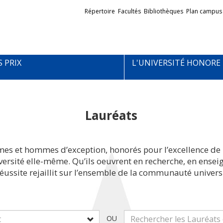
Liens
Répertoire
Facultés
Bibliothèques
Plan campus
externes
S PRIX
L'UNIVERSITÉ HONORE
Lauréats
mes et hommes d’exception, honorés pour l’excellence de 
iversité elle-même. Qu’ils oeuvrent en recherche, en ens
réussite rejaillit sur l’ensemble de la communauté universi
OU