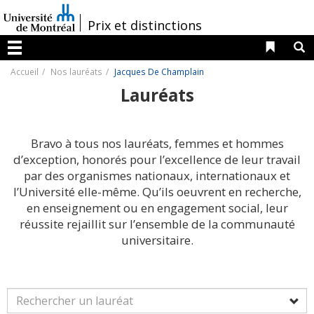
Passer
au
/
Prix et distinctions
contenu
Liens 
R
Menu
Accueil
Nos lauréats
Jacques De Champlain
Lauréats
Bravo à tous nos lauréats, femmes et hommes
d’exception, honorés pour l’excellence de leur travail
par des organismes nationaux, internationaux et
l’Université elle-même. Qu’ils oeuvrent en recherche,
en enseignement ou en engagement social, leur
réussite rejaillit sur l’ensemble de la communauté
universitaire.