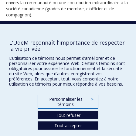
envers la communauté ou une contribution extraordinaire à la
société canadienne (grades de membre, d’officier et de
compagnon).
2020
L’UdeM reconnaît l’importance de respecter
la vie privée
L’utilisation de témoins nous permet d’améliorer et de
personnaliser votre expérience Web. Certains témoins sont
obligatoires pour assurer le fonctionnement et la sécurité
du site Web, alors que d’autres enregistrent vos
préférences. En acceptant tout, vous consentez à notre
utilisation de témoins pour mieux répondre à vos besoins.
Prix et distinctions
Plan du site
|
Accessibilité
Personnaliser les
>
témoins
Tout refuser
Confidentialité
Conditions d’utilisation
Tout accepter
Paramètres des témoins
Université de