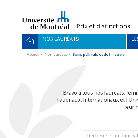
Passer
au
contenu
/
Prix et distinctions
Navigation
ACCUEIL
NOS LAURÉATS
LE
principale
Accueil
Nos lauréats
Soins palliatifs et de fin de vie
Bravo à tous nos lauréats, fem
nationaux, internationaux et l’Un
leur 