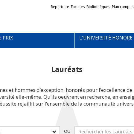
Liens
Répertoire
Facultés
Bibliothèques
Plan campus
externes
S PRIX
L'UNIVERSITÉ HONORE
Lauréats
mes et hommes d’exception, honorés pour l’excellence de 
iversité elle-même. Qu’ils oeuvrent en recherche, en ens
réussite rejaillit sur l’ensemble de la communauté universi
OU