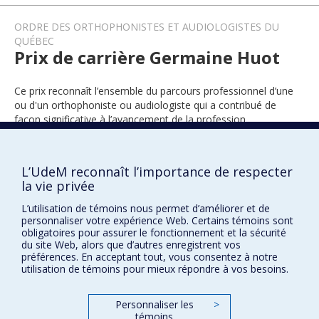
ORDRE DES ORTHOPHONISTES ET AUDIOLOGISTES DU
QUÉBEC
Prix de carrière Germaine Huot
Ce prix reconnaît l’ensemble du parcours professionnel d’une
ou d'un orthophoniste ou audiologiste qui a contribué de
façon significative à l’avancement de la profession.
L’UdeM reconnaît l’importance de respecter
2015
la vie privée
L’utilisation de témoins nous permet d’améliorer et de
personnaliser votre expérience Web. Certains témoins sont
obligatoires pour assurer le fonctionnement et la sécurité
du site Web, alors que d’autres enregistrent vos
préférences. En acceptant tout, vous consentez à notre
utilisation de témoins pour mieux répondre à vos besoins.
Prix et distinctions
Personnaliser les
>
Plan du site
|
Accessibilité
témoins