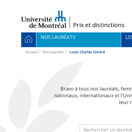
Passer
au
contenu
/
Prix et distinctions
Navigation
ACCUEIL
NOS LAURÉATS
LE
principale
Accueil
Nos lauréats
Louis-Charles Simard
Bravo à tous nos lauréats, fem
nationaux, internationaux et l’Un
leur 