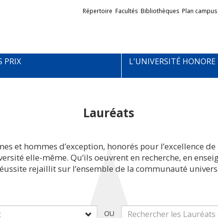
Liens
Répertoire
Facultés
Bibliothèques
Plan campus
externes
S PRIX
L'UNIVERSITÉ HONORE
Lauréats
mes et hommes d’exception, honorés pour l’excellence de 
iversité elle-même. Qu’ils oeuvrent en recherche, en ens
réussite rejaillit sur l’ensemble de la communauté universi
OU