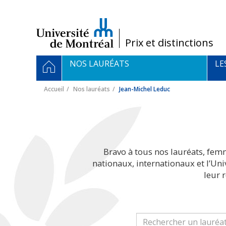
Passer
au
contenu
/
Prix et distinctions
Navigation
ACCUEIL
NOS LAURÉATS
LE
principale
Accueil
Nos lauréats
Jean-Michel Leduc
Bravo à tous nos lauréats, fem
nationaux, internationaux et l’Un
leur 