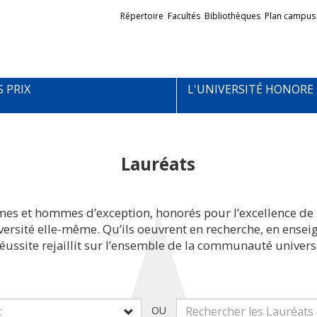
Liens
Répertoire
Facultés
Bibliothèques
Plan campus
externes
S PRIX
L'UNIVERSITÉ HONORE
Lauréats
mes et hommes d’exception, honorés pour l’excellence de 
iversité elle-même. Qu’ils oeuvrent en recherche, en ens
réussite rejaillit sur l’ensemble de la communauté universi
OU