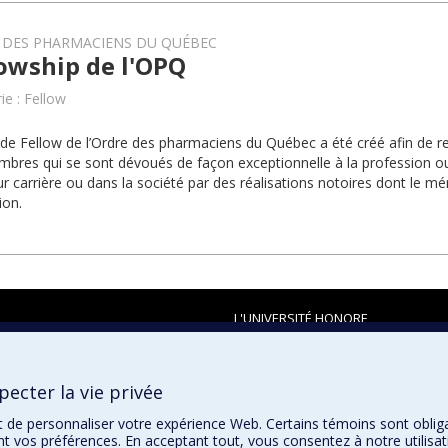
 DES PHARMACIENS DU QUÉBEC
owship de l'OPQ
ie : Fellow
e de Fellow de l’Ordre des pharmaciens du Québec a été créé afin de r
bres qui se sont dévoués de façon exceptionnelle à la profession ou 
r carrière ou dans la société par des réalisations notoires dont le mérit
ion.
L'UNIVERSITÉ HONORE
ecter la vie privée
t de personnaliser votre expérience Web. Certains témoins sont oblig
ent vos préférences. En acceptant tout, vous consentez à notre utili