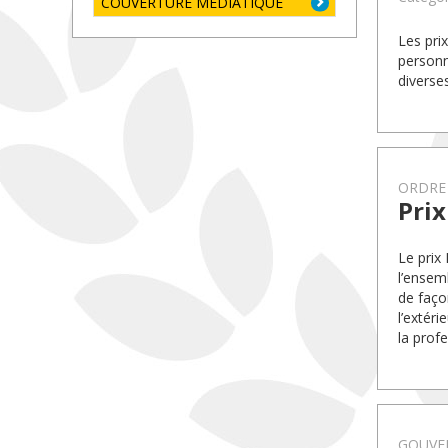
COUVERTURE MÉDIATIQUE
Les pri
personn
diverse
ORDRE
Prix
Le prix
l’ensem
de faço
l’extér
la profe
GOUVE