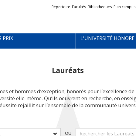
Liens
Répertoire
Facultés
Bibliothèques
Plan campus
externes
S PRIX
L'UNIVERSITÉ HONORE
Lauréats
mes et hommes d’exception, honorés pour l’excellence de 
iversité elle-même. Qu’ils oeuvrent en recherche, en ens
réussite rejaillit sur l’ensemble de la communauté universi
OU