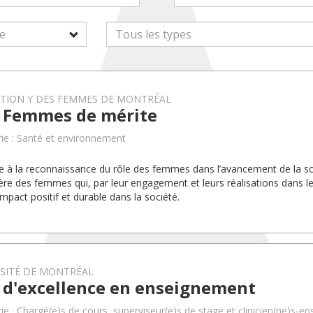
TION Y DES FEMMES DE MONTRÉAL
x Femmes de mérite
ie : Santé et environnement
pe à la reconnaissance du rôle des femmes dans l’avancement de la soc
ère des femmes qui, par leur engagement et leurs réalisations dans le
impact positif et durable dans la société.
RSITÉ DE MONTRÉAL
x d'excellence en enseignement
ie : Chargé(e)s de cours, superviseur(e)s de stage et clinicien(ne)s-en