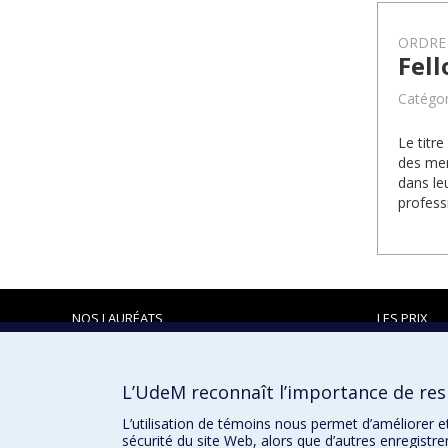
ORDRE
Fell
Catégor
Le titr
des mem
dans leu
profess
NOS LAURÉATS
LES PRIX
L’UdeM reconnaît l’importance de resp
Prix et distinctions
L’utilisation de témoins nous permet d’améliorer e
sécurité du site Web, alors que d’autres enregistr