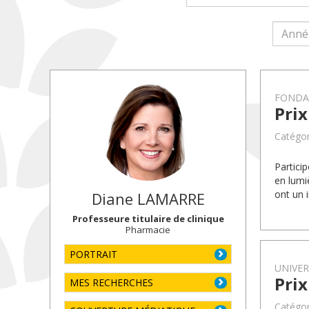
FONDA
Pri
Catégor
Partici
en lumi
ont un 
Diane
LAMARRE
Professeure titulaire de clinique
Pharmacie
PORTRAIT
UNIVE
Pri
MES RECHERCHES
Catégor