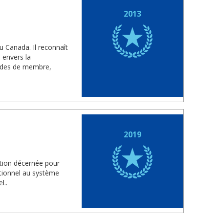
2013
u Canada. Il reconnaît
 envers la
rades de membre,
2019
ction décernée pour
ptionnel au système
l..