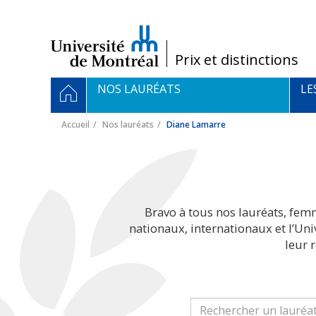
Passer
au
contenu
/
Prix et distinctions
Navigation
ACCUEIL
NOS LAURÉATS
LE
principale
Accueil
Nos lauréats
Diane Lamarre
Bravo à tous nos lauréats, fem
nationaux, internationaux et l’Un
leur 