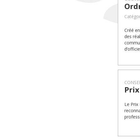
Ord
Catégo
Créé en
des réa
communa
d’offic
CONSEI
Prix
Le Prix
reconna
profess