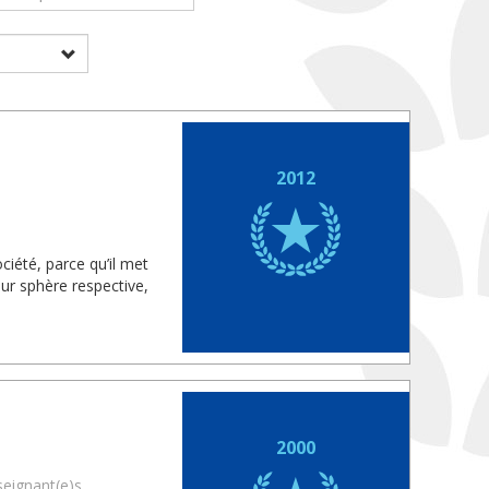
2012
iété, parce qu’il met
ur sphère respective,
2000
seignant(e)s