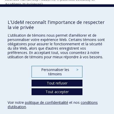
Académie III (sciences).
L’UdeM reconnaît l’importance de respecter
1984
la vie privée
L’utilisation de témoins nous permet d’améliorer et de
personnaliser votre expérience Web. Certains témoins sont
obligatoires pour assurer le fonctionnement et la sécurité
du site Web, alors que d’autres enregistrent vos
préférences. En acceptant tout, vous consentez à notre
utilisation de témoins pour mieux répondre à vos besoins.
Prix et distinctions
Personnaliser les
>
Plan du site
|
Accessibilité
témoins
Tout refuser
Confidentialité
Tout accepter
Conditions d’utilisation
Paramètres des témoins
Voir notre
politique de confidentialité
et nos
conditions
Université de
d’utilisation
.
Montréal