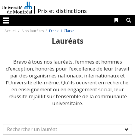
Passer
au
/
Prix et distinctions
contenu
Liens 
R
Menu
Accueil
Nos lauréats
Frank H. Clarke
Lauréats
Bravo à tous nos lauréats, femmes et hommes
d’exception, honorés pour l’excellence de leur travail
par des organismes nationaux, internationaux et
l’Université elle-même. Qu’ils oeuvrent en recherche,
en enseignement ou en engagement social, leur
réussite rejaillit sur l’ensemble de la communauté
universitaire.