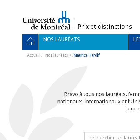
Passer
au
contenu
/
Prix et distinctions
Navigation
ACCUEIL
NOS LAURÉATS
LE
principale
Accueil
Nos lauréats
Maurice Tardif
Bravo à tous nos lauréats, fem
nationaux, internationaux et l’Un
leur 