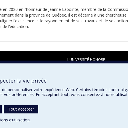
éé en 2020 en l’honneur de Jeanne Lapointe, membre de la Commissio
gnement dans la province de Québec. Il est décerné à une chercheuse
uligner l'excellence et le rayonnement de ses travaux et de ses acti
s de l’éducation.
L'UNIVERSITÉ HONORE
ecter la vie privée
t de personnaliser votre expérience Web. Certains témoins sont oblig
ent vos préférences. En acceptant tout, vous consentez à notre utili
Tout accepter
ions d’utilisation
.
témoins