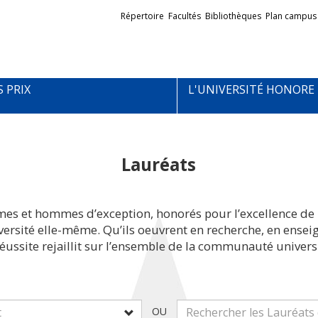
Liens
Répertoire
Facultés
Bibliothèques
Plan campus
externes
S PRIX
L'UNIVERSITÉ HONORE
Lauréats
mes et hommes d’exception, honorés pour l’excellence de 
iversité elle-même. Qu’ils oeuvrent en recherche, en ens
réussite rejaillit sur l’ensemble de la communauté universi
OU