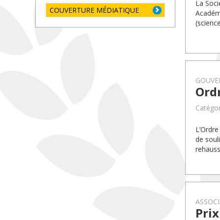
La Soci
COUVERTURE MÉDIATIQUE
Académi
(science
GOUVE
Ordr
Catégor
L’Ordre
de souli
rehauss
ASSOCI
Prix