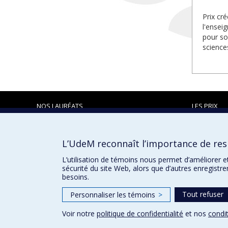
Prix cr
l'ensei
pour so
science
NOS LAURÉATS
LES PRIX
L’UdeM reconnaît l’importance de resp
Prix et distinctions
L’utilisation de témoins nous permet d’améliorer e
sécurité du site Web, alors que d’autres enregistr
besoins.
Tout refuser
Personnaliser les témoins
>
Voir notre
politique de confidentialité
et nos
condit
Confidentialité
Conditions d’utilisation
Paramètres des 