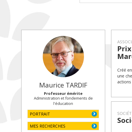
ASSOCI
Pri
Mar
Créé en
une che
actions
Maurice
TARDIF
Professeur émérite
Administration et fondements de
l'éducation
SOCIÉT
PORTRAIT
Soci
MES RECHERCHES