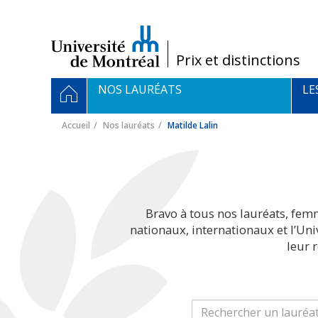
Passer
au
contenu
/
Prix et distinctions
Navigation
ACCUEIL
NOS LAURÉATS
LE
principale
Accueil
Nos lauréats
Matilde Lalin
Bravo à tous nos lauréats, fem
nationaux, internationaux et l’Un
leur 