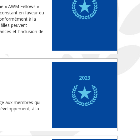
me « AWM Fellows »
constant en faveur du
conformément à la
filles peuvent
nces et l'inclusion de
2023
age aux membres qui
 développement, à la