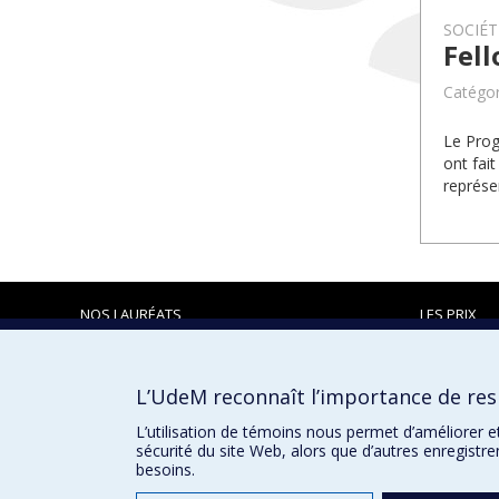
SOCIÉ
Fell
Catégor
Le Pro
ont fai
représe
NOS LAURÉATS
LES PRIX
L’UdeM reconnaît l’importance de resp
Prix et distinctions
L’utilisation de témoins nous permet d’améliorer e
sécurité du site Web, alors que d’autres enregistr
besoins.