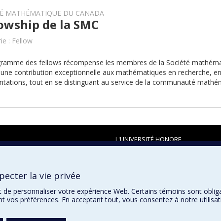
TÉ MATHÉMATIQUE DU CANADA
owship de la SMC
ie : Fellow
gramme des fellows récompense les membres de la Société mathéma
t une contribution exceptionnelle aux mathématiques en recherche, 
ntations, tout en se distinguant au service de la communauté mathé
L'UNIVERSITÉ HONORE
ecter la vie privée
t de personnaliser votre expérience Web. Certains témoins sont oblig
ent vos préférences. En acceptant tout, vous consentez à notre utili