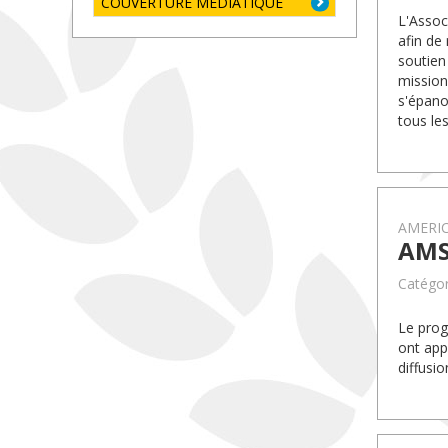
COUVERTURE MÉDIATIQUE
L'Assoc
afin de
soutien
mission
s'épano
tous le
AMERI
AMS
Catégor
Le prog
ont app
diffusi