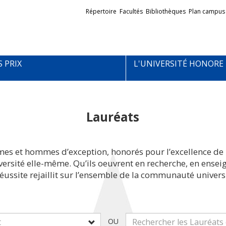
Liens
Répertoire
Facultés
Bibliothèques
Plan campus
externes
S PRIX
L'UNIVERSITÉ HONORE
Lauréats
mes et hommes d’exception, honorés pour l’excellence de 
iversité elle-même. Qu’ils oeuvrent en recherche, en ens
réussite rejaillit sur l’ensemble de la communauté universi
OU