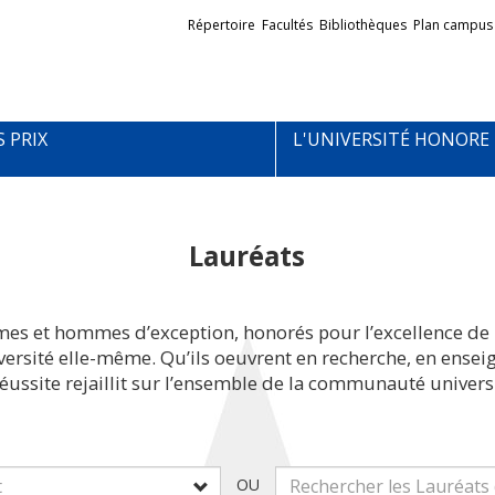
Liens
Répertoire
Facultés
Bibliothèques
Plan campus
externes
S PRIX
L'UNIVERSITÉ HONORE
Lauréats
mes et hommes d’exception, honorés pour l’excellence de 
iversité elle-même. Qu’ils oeuvrent en recherche, en ens
réussite rejaillit sur l’ensemble de la communauté universi
OU