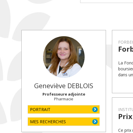
FORBEC
For
La Fond
boursie
dans un
Geneviève
DEBLOIS
Professeure adjointe
Pharmacie
PORTRAIT
INSTIT
Prix
MES RECHERCHES
Ce prix