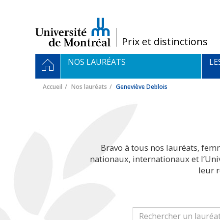
Passer
au
contenu
/
Prix et distinctions
Navigation
ACCUEIL
NOS LAURÉATS
LE
principale
Accueil
Nos lauréats
Geneviève Deblois
Bravo à tous nos lauréats, fem
nationaux, internationaux et l’Un
leur 