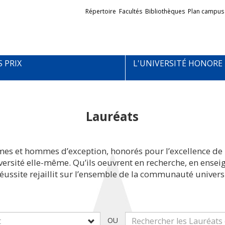
Liens
Répertoire
Facultés
Bibliothèques
Plan campus
externes
S PRIX
L'UNIVERSITÉ HONORE
Lauréats
mes et hommes d’exception, honorés pour l’excellence de 
iversité elle-même. Qu’ils oeuvrent en recherche, en ens
réussite rejaillit sur l’ensemble de la communauté universi
OU