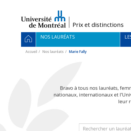
Passer
au
contenu
/
Prix et distinctions
Navigation
ACCUEIL
NOS LAURÉATS
LE
principale
Accueil
Nos lauréats
Marie Fally
Bravo à tous nos lauréats, fem
nationaux, internationaux et l’Un
leur 