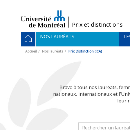
Passer
au
contenu
/
Prix et distinctions
Navigation
ACCUEIL
NOS LAURÉATS
LE
principale
Accueil
Nos lauréats
Prix Distinction (ICA)
Bravo à tous nos lauréats, fem
nationaux, internationaux et l’Un
leur 