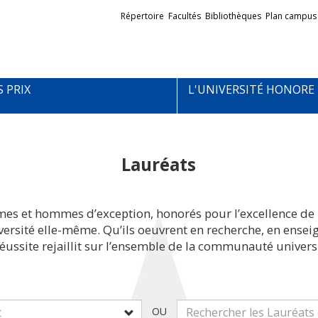
Liens
Répertoire
Facultés
Bibliothèques
Plan campus
externes
S PRIX
L'UNIVERSITÉ HONORE
Lauréats
mes et hommes d’exception, honorés pour l’excellence de 
iversité elle-même. Qu’ils oeuvrent en recherche, en ens
réussite rejaillit sur l’ensemble de la communauté universi
OU