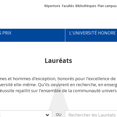
Liens
Répertoire
Facultés
Bibliothèques
Plan campus
externes
S PRIX
L'UNIVERSITÉ HONORE
Lauréats
mes et hommes d’exception, honorés pour l’excellence de 
iversité elle-même. Qu’ils oeuvrent en recherche, en ens
réussite rejaillit sur l’ensemble de la communauté universi
OU