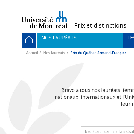
Passer
au
contenu
/
Prix et distinctions
Navigation
ACCUEIL
NOS LAURÉATS
LE
principale
Accueil
Nos lauréats
Prix du Québec Armand-Frappier
Bravo à tous nos lauréats, fem
nationaux, internationaux et l’Un
leur 