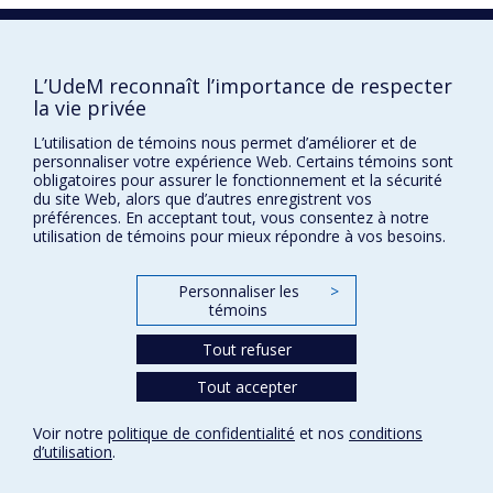
1993
L’UdeM reconnaît l’importance de respecter
la vie privée
L’utilisation de témoins nous permet d’améliorer et de
personnaliser votre expérience Web. Certains témoins sont
obligatoires pour assurer le fonctionnement et la sécurité
du site Web, alors que d’autres enregistrent vos
préférences. En acceptant tout, vous consentez à notre
utilisation de témoins pour mieux répondre à vos besoins.
Prix et distinctions
Plan du site
|
Accessibilité
Personnaliser les
>
témoins
Tout refuser
Confidentialité
Conditions d’utilisation
Tout accepter
Paramètres des témoins
Université de
Voir notre
politique de confidentialité
et nos
conditions
Montréal
d’utilisation
.