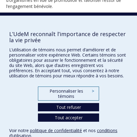
d’organismes en vue de promouvoir et favoriser l’essor de
l’engagement bénévole.
2016
L’UdeM reconnaît l’importance de respecter
la vie privée
L’utilisation de témoins nous permet d’améliorer et de
personnaliser votre expérience Web. Certains témoins sont
obligatoires pour assurer le fonctionnement et la sécurité
du site Web, alors que d’autres enregistrent vos
préférences. En acceptant tout, vous consentez à notre
utilisation de témoins pour mieux répondre à vos besoins.
Prix et distinctions
Plan du site
|
Accessibilité
Personnaliser les
>
témoins
Tout refuser
Confidentialité
Conditions d’utilisation
Tout accepter
Paramètres des témoins
Université de
Voir notre
politique de confidentialité
et nos
conditions
Montréal
d’utilisation
.