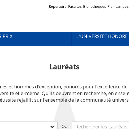
Liens
Répertoire
Facultés
Bibliothèques
Plan campus
externes
S PRIX
L'UNIVERSITÉ HONORE
Lauréats
mes et hommes d’exception, honorés pour l’excellence de 
iversité elle-même. Qu’ils oeuvrent en recherche, en ens
réussite rejaillit sur l’ensemble de la communauté universi
OU