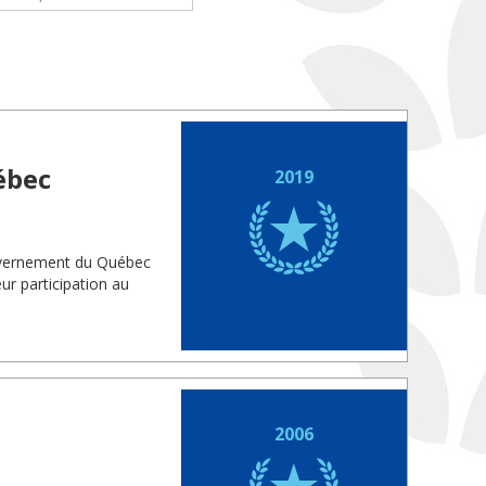
ébec
2019
ouvernement du Québec
eur participation au
2006