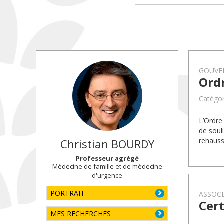
GOUVE
Ordr
Catégor
L’Ordre
de souli
rehauss
Christian
BOURDY
Professeur agrégé
Médecine de famille et de médecine
d'urgence
PORTRAIT
ASSOC
Cert
MES RECHERCHES