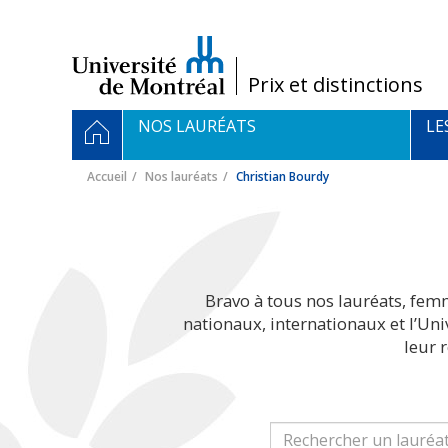
Passer
au
contenu
/
Prix et distinctions
Navigation
ACCUEIL
NOS LAURÉATS
LE
principale
Accueil
Nos lauréats
Christian Bourdy
Bravo à tous nos lauréats, fem
nationaux, internationaux et l’Un
leur 