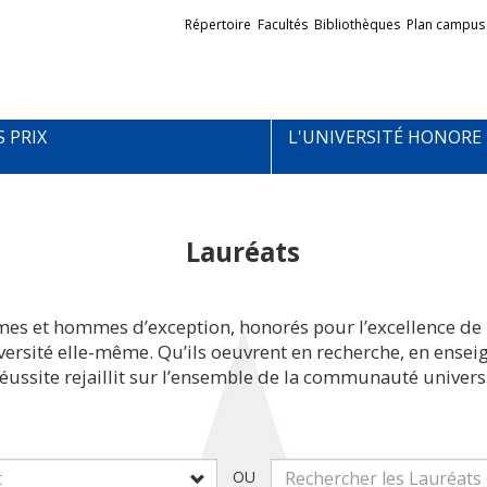
Liens
Répertoire
Facultés
Bibliothèques
Plan campus
externes
S PRIX
L'UNIVERSITÉ HONORE
Lauréats
mes et hommes d’exception, honorés pour l’excellence de 
iversité elle-même. Qu’ils oeuvrent en recherche, en ens
réussite rejaillit sur l’ensemble de la communauté universi
OU