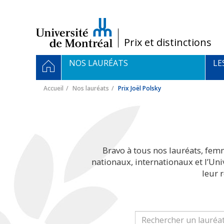
Passer
au
contenu
/
Prix et distinctions
Navigation
ACCUEIL
NOS LAURÉATS
LE
principale
Accueil
Nos lauréats
Prix Joël Polsky
Bravo à tous nos lauréats, fem
nationaux, internationaux et l’Un
leur 