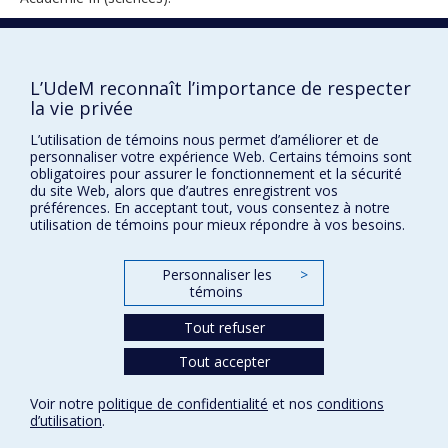
1996
L’UdeM reconnaît l’importance de respecter
la vie privée
L’utilisation de témoins nous permet d’améliorer et de
personnaliser votre expérience Web. Certains témoins sont
obligatoires pour assurer le fonctionnement et la sécurité
du site Web, alors que d’autres enregistrent vos
préférences. En acceptant tout, vous consentez à notre
utilisation de témoins pour mieux répondre à vos besoins.
Prix et distinctions
Plan du site
|
Accessibilité
Personnaliser les
>
témoins
Tout refuser
Confidentialité
Conditions d’utilisation
Tout accepter
Paramètres des témoins
Université de
Voir notre
politique de confidentialité
et nos
conditions
Montréal
d’utilisation
.