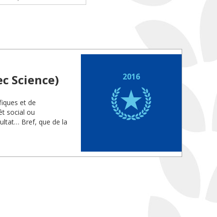
2016
c Science)
fiques et de
êt social ou
sultat… Bref, que de la