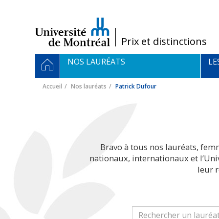
Passer
au
contenu
/
Prix et distinctions
Navigation
ACCUEIL
NOS LAURÉATS
LE
principale
Accueil
Nos lauréats
Patrick Dufour
Bravo à tous nos lauréats, fem
nationaux, internationaux et l’Un
leur 