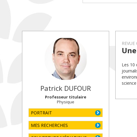
REVUE 
Une 
Les 10 
journal
environn
science
Patrick
DUFOUR
Professeur titulaire
Physique
PORTRAIT
MES RECHERCHES