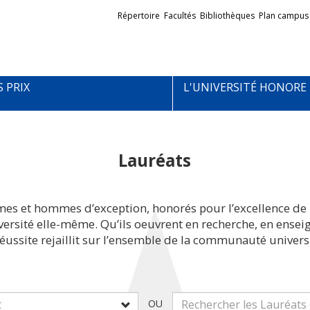
Liens
Répertoire
Facultés
Bibliothèques
Plan campus
externes
S PRIX
L'UNIVERSITÉ HONORE
Lauréats
mes et hommes d’exception, honorés pour l’excellence de 
iversité elle-même. Qu’ils oeuvrent en recherche, en ens
réussite rejaillit sur l’ensemble de la communauté universi
OU