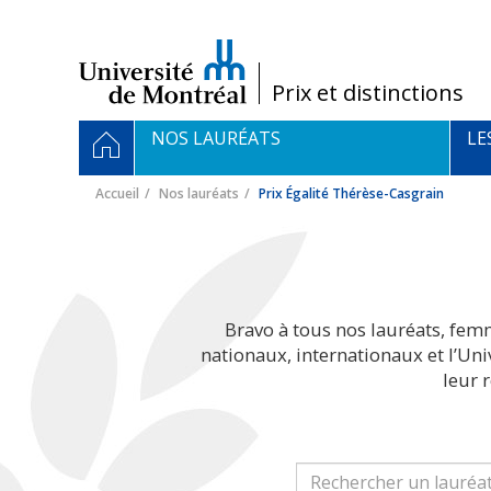
Passer
au
contenu
/
Prix et distinctions
Navigation
ACCUEIL
NOS LAURÉATS
LE
principale
Accueil
Nos lauréats
Prix Égalité Thérèse-Casgrain
Bravo à tous nos lauréats, fem
nationaux, internationaux et l’Un
leur 