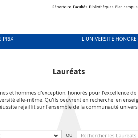
Liens
Répertoire
Facultés
Bibliothèques
Plan campus
externes
S PRIX
L'UNIVERSITÉ HONORE
Lauréats
mes et hommes d’exception, honorés pour l’excellence de 
iversité elle-même. Qu’ils oeuvrent en recherche, en ens
réussite rejaillit sur l’ensemble de la communauté universi
OU