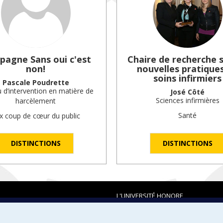
agne Sans oui c'est
Chaire de recherche s
non!
nouvelles pratique
soins infirmiers
Pascale Poudrette
 d’intervention en matière de
José Côté
Sciences infirmières
harcèlement
Santé
ix coup de cœur du public
DISTINCTIONS
DISTINCTIONS
L'UNIVERSITÉ HONORE