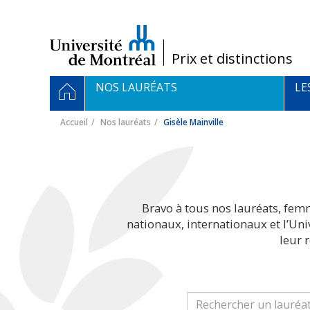
Passer
au
contenu
/
Prix et distinctions
Navigation
ACCUEIL
NOS LAURÉATS
LE
principale
Accueil
Nos lauréats
Gisèle Mainville
Bravo à tous nos lauréats, fem
nationaux, internationaux et l’Un
leur 