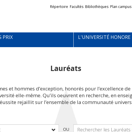
Liens
Répertoire
Facultés
Bibliothèques
Plan campus
externes
S PRIX
L'UNIVERSITÉ HONORE
Lauréats
mes et hommes d’exception, honorés pour l’excellence de 
iversité elle-même. Qu’ils oeuvrent en recherche, en ens
réussite rejaillit sur l’ensemble de la communauté universi
OU