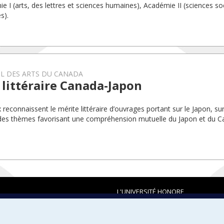
e I (arts, des lettres et sciences humaines), Académie II (sciences soc
s).
L DES ARTS DU CANADA
 littéraire Canada-Japon
x reconnaissent le mérite littéraire d’ouvrages portant sur le Japon, s
des thèmes favorisant une compréhension mutuelle du Japon et du C
L'UNIVERSITÉ HONORE