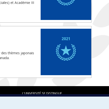
iales) et Académie III
2021
ur des thèmes japonais
anada.
L'UNIVERSITÉ SE DISTINGUE