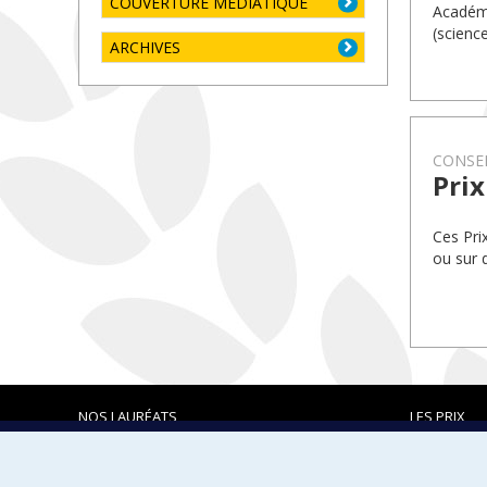
COUVERTURE MÉDIATIQUE
Académi
(science
ARCHIVES
CONSEI
Prix
Ces Pri
ou sur 
NOS LAURÉATS
LES PRIX