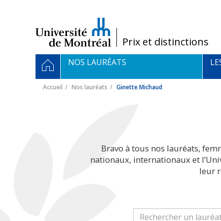
Passer
au
contenu
/
Prix et distinctions
Navigation
ACCUEIL
NOS LAURÉATS
LE
principale
Accueil
Nos lauréats
Ginette Michaud
Bravo à tous nos lauréats, fem
nationaux, internationaux et l’Un
leur 