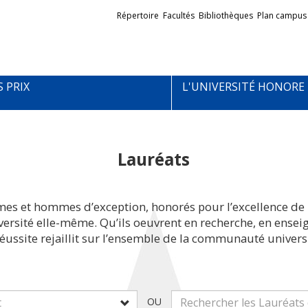
Liens
Répertoire
Facultés
Bibliothèques
Plan campus
externes
S PRIX
L'UNIVERSITÉ HONORE
Lauréats
mes et hommes d’exception, honorés pour l’excellence de 
iversité elle-même. Qu’ils oeuvrent en recherche, en ens
réussite rejaillit sur l’ensemble de la communauté universi
OU