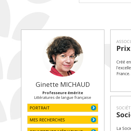
ASSOCI
Prix
Créé en
l'excel
France.
Ginette
MICHAUD
Professeure émérite
Littératures de langue française
PORTRAIT
SOCIÉT
Soci
MES RECHERCHES
La Soci