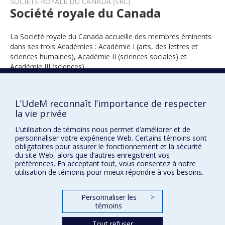
SOCIÉTÉ ROYALE DU CANADA (SRC)
Société royale du Canada
La Société royale du Canada accueille des membres éminents
dans ses trois Académies : Académie I (arts, des lettres et
sciences humaines), Académie II (sciences sociales) et
Académie III (sciences).
L’UdeM reconnaît l’importance de respecter
1989
la vie privée
L’utilisation de témoins nous permet d’améliorer et de
personnaliser votre expérience Web. Certains témoins sont
obligatoires pour assurer le fonctionnement et la sécurité
du site Web, alors que d’autres enregistrent vos
préférences. En acceptant tout, vous consentez à notre
utilisation de témoins pour mieux répondre à vos besoins.
Prix et distinctions
Personnaliser les
>
Plan du site
|
Accessibilité
témoins
Tout refuser