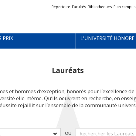
Liens
Répertoire
Facultés
Bibliothèques
Plan campus
externes
S PRIX
L'UNIVERSITÉ HONORE
Lauréats
mes et hommes d’exception, honorés pour l’excellence de 
iversité elle-même. Qu’ils oeuvrent en recherche, en ens
réussite rejaillit sur l’ensemble de la communauté universi
OU