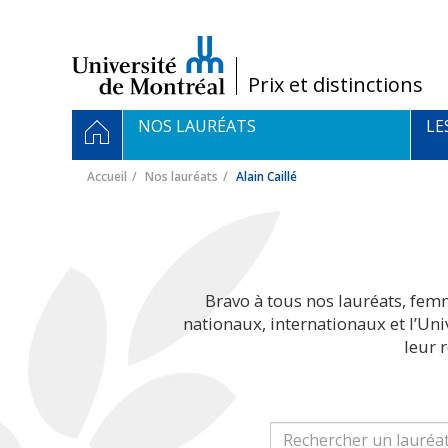
Passer
au
contenu
/
Prix et distinctions
Navigation
ACCUEIL
NOS LAURÉATS
LE
principale
Accueil
Nos lauréats
Alain Caillé
Bravo à tous nos lauréats, fem
nationaux, internationaux et l’Un
leur 