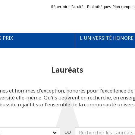
Liens
Répertoire
Facultés
Bibliothèques
Plan campus
externes
S PRIX
L'UNIVERSITÉ HONORE
Lauréats
mes et hommes d’exception, honorés pour l’excellence de 
iversité elle-même. Qu’ils oeuvrent en recherche, en ens
réussite rejaillit sur l’ensemble de la communauté universi
OU