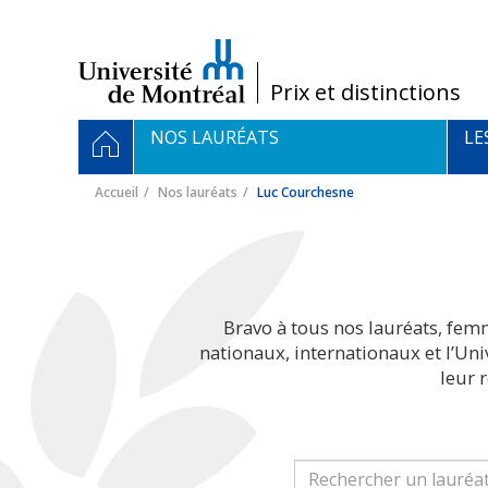
Passer
au
contenu
/
Prix et distinctions
Navigation
ACCUEIL
NOS LAURÉATS
LE
principale
Accueil
Nos lauréats
Luc Courchesne
Bravo à tous nos lauréats, fem
nationaux, internationaux et l’Un
leur 