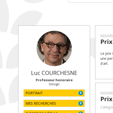
GOUVE
Pri
Le prix
une per
d'art.
Luc
COURCHESNE
Professeur honoraire
Design
PORTRAIT
GOUVE
Prix
MES RECHERCHES
Catégori