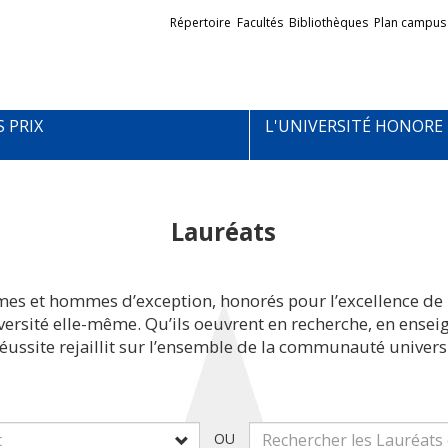
Liens
Répertoire
Facultés
Bibliothèques
Plan campus
externes
S PRIX
L'UNIVERSITÉ HONORE
Lauréats
mes et hommes d’exception, honorés pour l’excellence de 
iversité elle-même. Qu’ils oeuvrent en recherche, en ens
réussite rejaillit sur l’ensemble de la communauté universi
OU