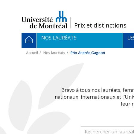
Passer
au
contenu
/
Prix et distinctions
Navigation
ACCUEIL
NOS LAURÉATS
LE
principale
Accueil
Nos lauréats
Prix Andrée Gagnon
Bravo à tous nos lauréats, fem
nationaux, internationaux et l’Un
leur 