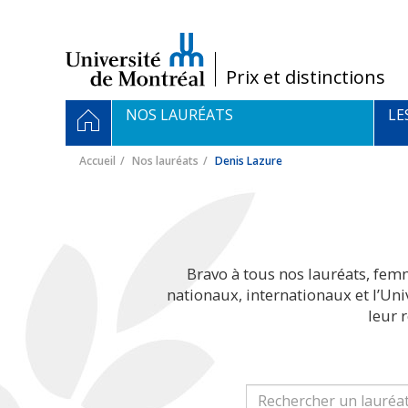
Passer
au
contenu
/
Prix et distinctions
Navigation
ACCUEIL
NOS LAURÉATS
LE
principale
Accueil
Nos lauréats
Denis Lazure
Bravo à tous nos lauréats, fem
nationaux, internationaux et l’Un
leur 