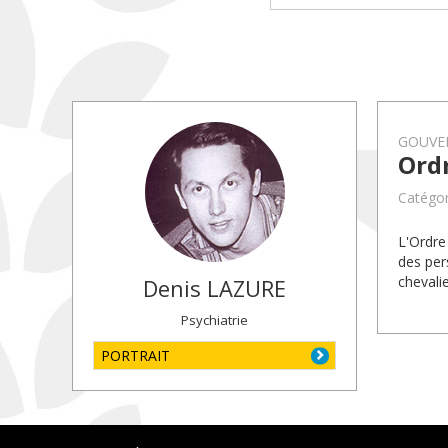
GOUVE
Ord
Catégor
L'Ordre
des per
chevalie
Denis
LAZURE
Psychiatrie
PORTRAIT