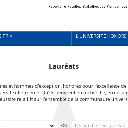
Liens
Répertoire
Facultés
Bibliothèques
Plan campus
externes
S PRIX
L'UNIVERSITÉ HONORE
Lauréats
mes et hommes d’exception, honorés pour l’excellence de 
iversité elle-même. Qu’ils oeuvrent en recherche, en ens
réussite rejaillit sur l’ensemble de la communauté universi
OU