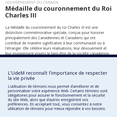
GOUVERNEMENT DU CANADA
Médaille du couronnement du Roi
Charles III
La Médaille du couronnement du roi Charles III est une
distinction commémorative spéciale, conçue pour honorer
principalement des Canadiennes et Canadiens qui ont
contribué de manière significative à leur communauté ou à
l'étranger. Elle célèbre leurs réalisations, leur dévouement et
leur engagement envers le bien-être de la société canadienne.
L’UdeM reconnaît l’importance de respecter
2025
la vie privée
L’utilisation de témoins nous permet d’améliorer et de
personnaliser votre expérience Web. Certains témoins sont
obligatoires pour assurer le fonctionnement et la sécurité
du site Web, alors que d’autres enregistrent vos
préférences. En acceptant tout, vous consentez à notre
utilisation de témoins pour mieux répondre à vos besoins.
Prix et distinctions