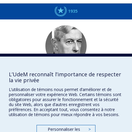
1935
Édouard
MONTPETIT
L’UdeM reconnaît l’importance de respecter
la vie privée
Droit
L’utilisation de témoins nous permet d’améliorer et de
DISTINCTIONS
personnaliser votre expérience Web. Certains témoins sont
obligatoires pour assurer le fonctionnement et la sécurité
du site Web, alors que d’autres enregistrent vos
préférences. En acceptant tout, vous consentez à notre
utilisation de témoins pour mieux répondre à vos besoins.
Prix et distinctions
Personnaliser les
>
Plan du site
|
Accessibilité