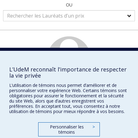
OU
L’UdeM reconnaît l’importance de respecter
la vie privée
L’utilisation de témoins nous permet d’améliorer et de
Marguerite
DION
personnaliser votre expérience Web. Certains témoins sont
obligatoires pour assurer le fonctionnement et la sécurité
Physique
du site Web, alors que d’autres enregistrent vos
préférences. En acceptant tout, vous consentez à notre
utilisation de témoins pour mieux répondre à vos besoins.
Prix et distinctions
Personnaliser les
>
témoins
Plan du site
|
Accessibilité