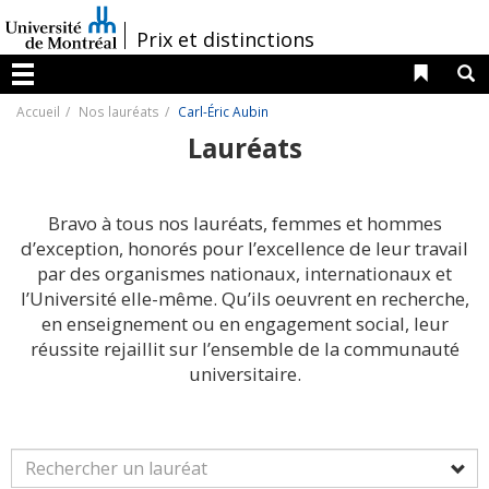
Passer
au
/
Prix et distinctions
contenu
Liens 
R
Menu
Accueil
Nos lauréats
Carl-Éric Aubin
Lauréats
Bravo à tous nos lauréats, femmes et hommes
d’exception, honorés pour l’excellence de leur travail
par des organismes nationaux, internationaux et
l’Université elle-même. Qu’ils oeuvrent en recherche,
en enseignement ou en engagement social, leur
réussite rejaillit sur l’ensemble de la communauté
universitaire.