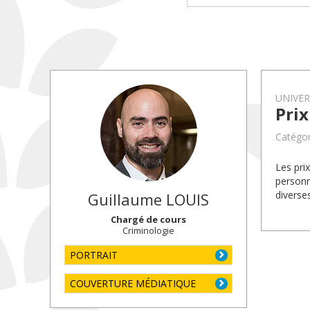
UNIVE
Pri
Catégor
Les pri
personn
diverse
Guillaume
LOUIS
Chargé de cours
Criminologie
PORTRAIT
COUVERTURE MÉDIATIQUE