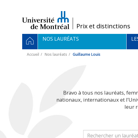
Passer
au
contenu
/
Prix et distinctions
Navigation
ACCUEIL
NOS LAURÉATS
LE
principale
Accueil
Nos lauréats
Guillaume Louis
Bravo à tous nos lauréats, fem
nationaux, internationaux et l’Un
leur 