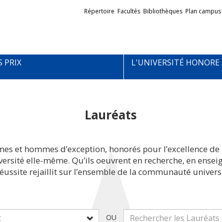
Liens
Répertoire
Facultés
Bibliothèques
Plan campus
externes
S PRIX
L'UNIVERSITÉ HONORE
Lauréats
mes et hommes d’exception, honorés pour l’excellence de 
iversité elle-même. Qu’ils oeuvrent en recherche, en ens
réussite rejaillit sur l’ensemble de la communauté universi
OU