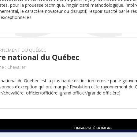
istes, pour la prouesse technique, l’ingéniosité méthodologique, l’intér
emental, le caractère novateur ou disruptif, l’espoir suscité par le ré
 exceptionnelle !
RNEMENT DU QUÉBEC
re national du Québec
ie : Chevalier
 national du Québec est la plus haute distinction remise par le gou
sonnes d’exception qui ont marqué l’évolution et le rayonnement du
r/chevalière, officier/officière, grand officier/grande officière).
L'UNIVERSITÉ HONORE