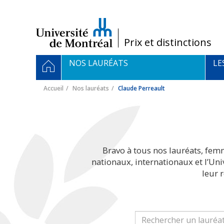
Passer
au
contenu
/
Prix et distinctions
Navigation
ACCUEIL
NOS LAURÉATS
LE
principale
Accueil
Nos lauréats
Claude Perreault
Bravo à tous nos lauréats, fem
nationaux, internationaux et l’Un
leur 