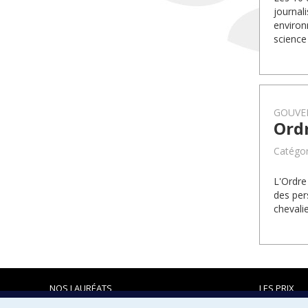
journal
environn
science
GOUVE
Ord
Catégor
L'Ordre
des per
chevalie
NOS LAURÉATS
LES PRIX