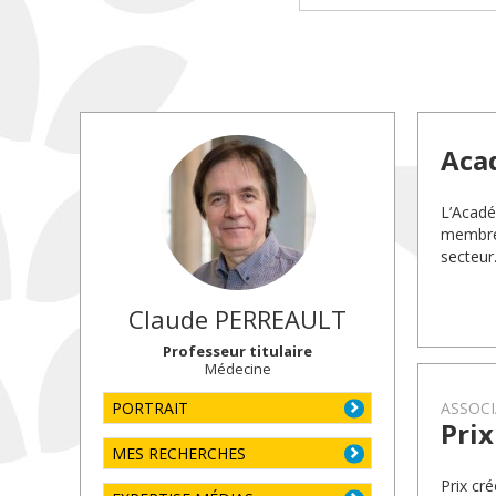
Aca
L’Académ
membres
secteur
Claude
PERREAULT
Professeur titulaire
Médecine
PORTRAIT
ASSOCI
Prix
MES RECHERCHES
Prix cr