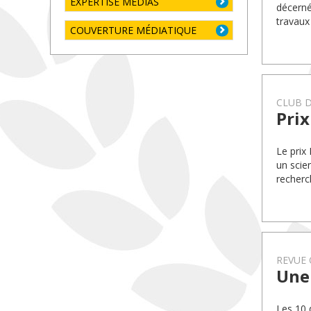
EXPERTISE MÉDIAS
décerné
travaux
COUVERTURE MÉDIATIQUE
CLUB D
Prix
Le prix
un scie
recherc
REVUE 
Une 
Les 10 