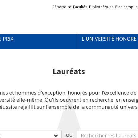
Liens
Répertoire
Facultés
Bibliothèques
Plan campus
externes
S PRIX
L'UNIVERSITÉ HONORE
Lauréats
mes et hommes d’exception, honorés pour l’excellence de 
iversité elle-même. Qu’ils oeuvrent en recherche, en ens
réussite rejaillit sur l’ensemble de la communauté universi
OU