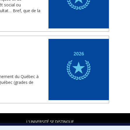
êt social ou
sultat… Bref, que de la
2026
vernement du Québec à
 Québec (grades de
L'UNIVERSITÉ SE DISTINGUE