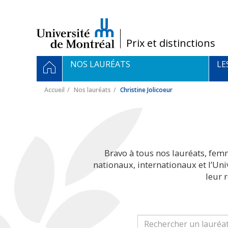
Passer
au
contenu
/
Prix et distinctions
Navigation
ACCUEIL
NOS LAURÉATS
LE
principale
Accueil
Nos lauréats
Christine Jolicoeur
Bravo à tous nos lauréats, fem
nationaux, internationaux et l’Un
leur 