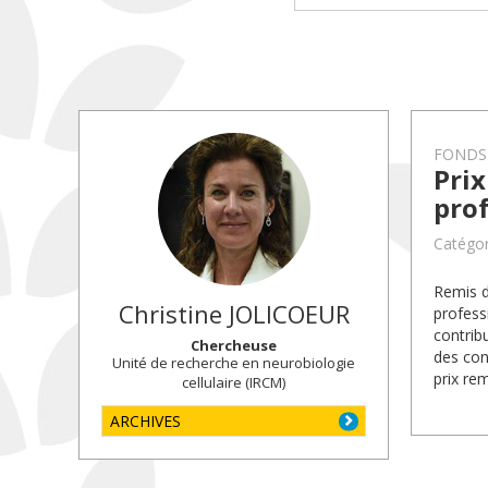
FONDS
Prix
prof
Catégor
Remis d
Christine
JOLICOEUR
profess
contrib
Chercheuse
des con
Unité de recherche en neurobiologie
prix re
cellulaire (IRCM)
ARCHIVES