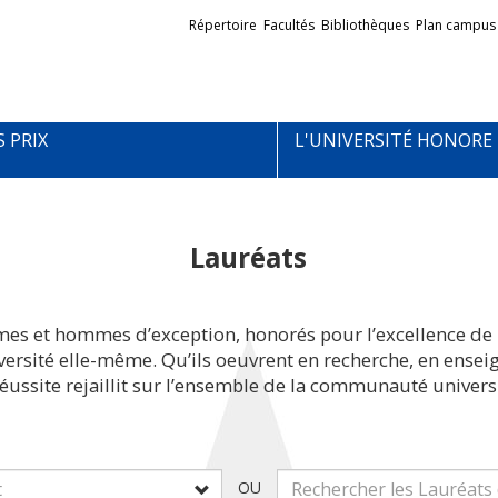
Liens
Répertoire
Facultés
Bibliothèques
Plan campus
externes
S PRIX
L'UNIVERSITÉ HONORE
Lauréats
mes et hommes d’exception, honorés pour l’excellence de 
iversité elle-même. Qu’ils oeuvrent en recherche, en ens
réussite rejaillit sur l’ensemble de la communauté universi
OU