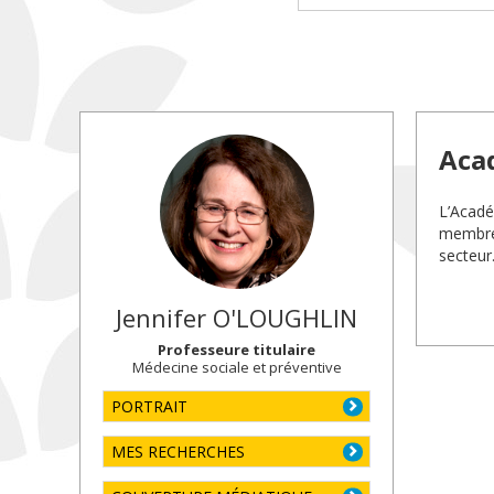
Aca
L’Académ
membres
secteur
Jennifer
O'LOUGHLIN
Professeure titulaire
Médecine sociale et préventive
PORTRAIT
MES RECHERCHES