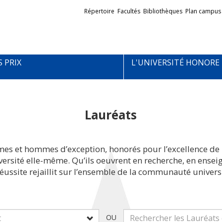
Liens
Répertoire
Facultés
Bibliothèques
Plan campus
externes
S PRIX
L'UNIVERSITÉ HONORE
Lauréats
mes et hommes d’exception, honorés pour l’excellence de 
iversité elle-même. Qu’ils oeuvrent en recherche, en ens
réussite rejaillit sur l’ensemble de la communauté universi
OU