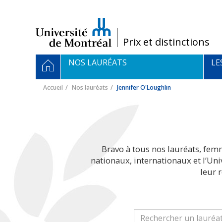
Passer
au
contenu
/
Prix et distinctions
Navigation
ACCUEIL
NOS LAURÉATS
LE
principale
Accueil
Nos lauréats
Jennifer O'Loughlin
Bravo à tous nos lauréats, fem
nationaux, internationaux et l’Un
leur 