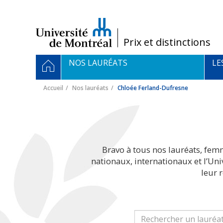
Passer
au
contenu
/
Prix et distinctions
Navigation
ACCUEIL
NOS LAURÉATS
LE
principale
Accueil
Nos lauréats
Chloée Ferland-Dufresne
Bravo à tous nos lauréats, fem
nationaux, internationaux et l’Un
leur 