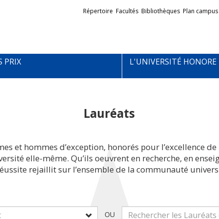
Liens
Répertoire
Facultés
Bibliothèques
Plan campus
externes
S PRIX
L'UNIVERSITÉ HONORE
Lauréats
mes et hommes d’exception, honorés pour l’excellence de 
iversité elle-même. Qu’ils oeuvrent en recherche, en ens
réussite rejaillit sur l’ensemble de la communauté universi
OU