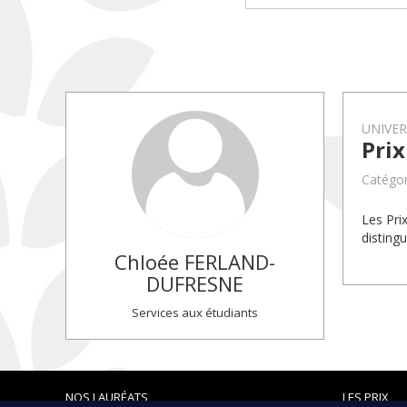
UNIVE
Prix
Catégor
Les Pri
disting
Chloée
FERLAND-
DUFRESNE
Services aux étudiants
NOS LAURÉATS
LES PRIX