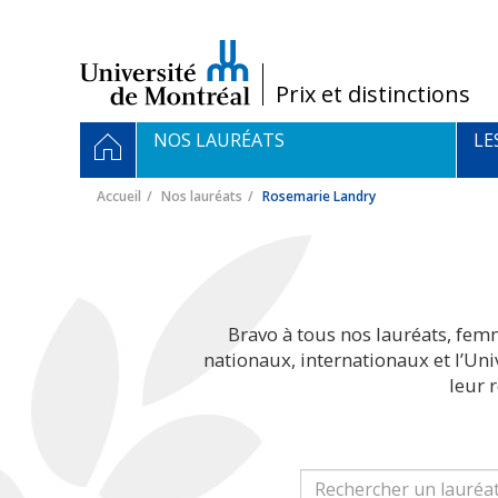
Passer
au
contenu
/
Prix et distinctions
Navigation
ACCUEIL
NOS LAURÉATS
LE
principale
Accueil
Nos lauréats
Rosemarie Landry
Bravo à tous nos lauréats, fem
nationaux, internationaux et l’Un
leur 