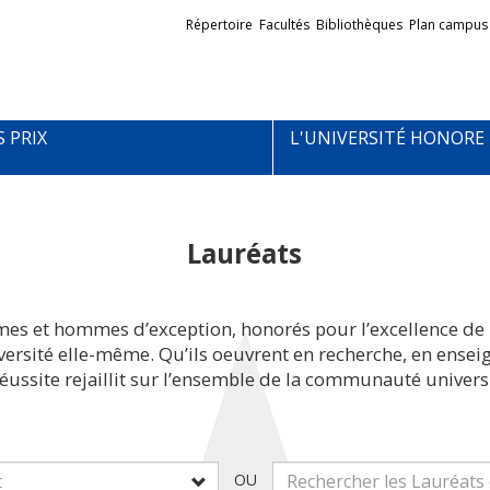
Liens
Répertoire
Facultés
Bibliothèques
Plan campus
externes
S PRIX
L'UNIVERSITÉ HONORE
Lauréats
mes et hommes d’exception, honorés pour l’excellence de 
iversité elle-même. Qu’ils oeuvrent en recherche, en ens
réussite rejaillit sur l’ensemble de la communauté universi
OU