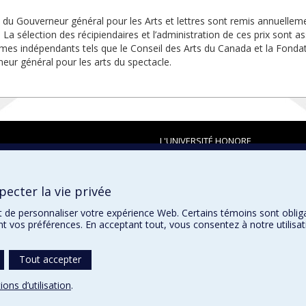
x du Gouverneur général pour les Arts et lettres sont remis annuellem
. La sélection des récipiendaires et l’administration de ces prix sont a
mes indépendants tels que le Conseil des Arts du Canada et la Fondat
eur général pour les arts du spectacle.
L'UNIVERSITÉ HONORE
ecter la vie privée
t de personnaliser votre expérience Web. Certains témoins sont oblig
ent vos préférences. En acceptant tout, vous consentez à notre utili
Tout accepter
ions d’utilisation
.
témoins