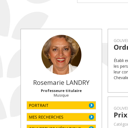
GOUVE
Ordr
Établi 
les per
leur co
Chevali
Rosemarie
LANDRY
Professeure titulaire
Musique
PORTRAIT
GOUVE
Prix
MES RECHERCHES
Catégori