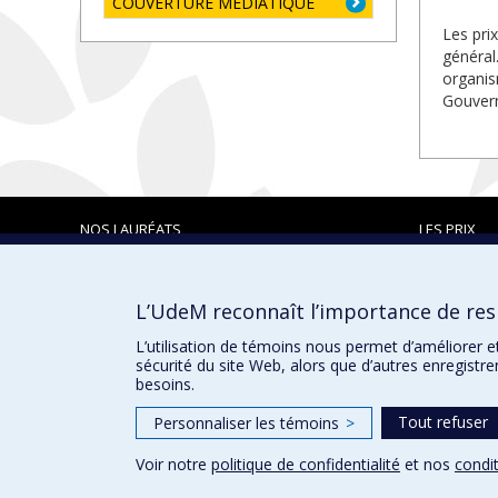
COUVERTURE MÉDIATIQUE
Les pri
général
organis
Gouvern
NOS LAURÉATS
LES PRIX
L’UdeM reconnaît l’importance de resp
Prix et distinctions
L’utilisation de témoins nous permet d’améliorer e
sécurité du site Web, alors que d’autres enregistr
besoins.
Tout refuser
Personnaliser les témoins
>
Voir notre
politique de confidentialité
et nos
condit
Confidentialité
Conditions d’utilisation
Paramètres des 